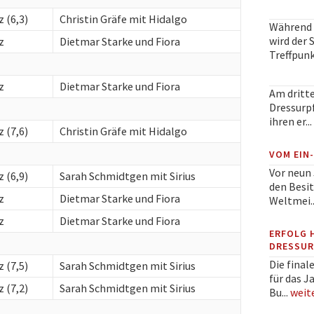
z (6,3)
Christin Gräfe mit Hidalgo
Während 
wird der
z
Dietmar Starke und Fiora
Treffpunkt
z
Dietmar Starke und Fiora
Am dritt
Dressurpf
ihren er...
z (7,6)
Christin Gräfe mit Hidalgo
VOM EIN
Vor neun 
z (6,9)
Sarah Schmidtgen mit Sirius
den Besit
z
Dietmar Starke und Fiora
Weltmei..
z
Dietmar Starke und Fiora
ERFOLG 
DRESSUR
Die final
z (7,5)
Sarah Schmidtgen mit Sirius
für das J
z (7,2)
Sarah Schmidtgen mit Sirius
Bu...
weit