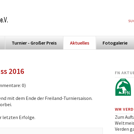
NA
SU
ÜB
Turnier - Großer Preis
Aktuelles
Fotogalerie
ss 2016
FN AKTU
mmentare: 0)
nd mit dem Ende der Freiland-Turniersaison.
orbei.
WM VERDE
Zum Auft
 letzten Erfolge.
Weltmeis
Verden ga