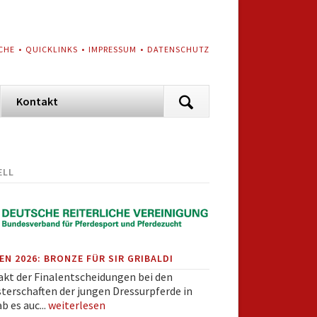
VIGATION
CHE
QUICKLINKS
IMPRESSUM
DATENSCHUTZ
ERSPRINGEN
Navigation
Kontakt
überspringen
ELL
N 2026: BRONZE FÜR SIR GRIBALDI
akt der Finalentscheidungen bei den
terschaften der jungen Dressurpferde in
b es auc...
weiterlesen