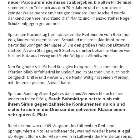
zu übergeben. Die alten Hindernisse
neuer Parcourshindernisse
stammen zum Teil noch aus den 70er Jahren und entsprechen in
keinster Weise mehr dem heutigen Standard. Der Bescheid wurde
dankend von Vereinsvorstand Olaf Planitz und Finanzvorsteher Roger
Schulz entgegen genommen.
Später am Nachmittag beeindruckten die Reiterinnen vom Reiterhof
Voigtländer mit einem kurzen Schaubild mit ihren Isländerpferden
bevor das Springen der Klasse S* um den großen Preis von Lüttewitz
startete. An den Start gingen 8 Starter, darunter bekannte Namen wie
Michael Kölz aus Leisnig und Martin Wittig aus Altmittweida.
Den Sieg holte sich Michael Kölz gleich doppelt. Mit seinen beiden
Pferden blieb er fehlerfrei im Umlauf und im Stechen und auch noch
zeitgleich. Dritter und vierter wurde Martin Wittig mit seinen Pferden,
mit denen er je einen Abwurf hatte.
Spät am Sonntag Abend gab es dann aus Vereinssicht noch einen
weiteren tollen Erfolg:
Sarah Schmidtgen setzte sich mit
ihrem Sirius gegen zahlreiche Konkurrenten durch und
sicherte sich in der Dressur der schweren Klasse einen
.
sehr guten 4. Platz
Rückblickend war die 69. Ausgabe des Lüttewitzer Reit- und
Springturniers ein tolles Wochenende, was mal wieder beweist: egal
ob Regen, Sturm oder Hitze – wenn in Lüttewitz die Pferde tanzen ist