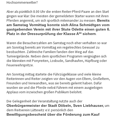
Hochsommerwetter?
Aber als pünktlich 8.00 Uhr die ersten Reiter-Pferd-Paare an den Start
gingen war klar: Die meisten der gemeldeten Starter waren mit ihren
Pferden angereist, um sich sportlich miteinander zu messen.
Bereits
am Samstag Vormittag konnte sich Alina Schmidtgen vom
gastgebenden Verein mit ihrer Stute Odette einen guten 6.
.
Platz in der Dressurprüfung der Klasse A** sichern
Waren die Besucherzahlen am Samstag noch eher verhalten so war
am Sonntag bereits am Vormittag ein regelrechtes Gewusel zu
beobachten. Zahlreiche Familien fanden den Weg auf das
Turniergelände. Neben dem sportlichen Programm vergnügten sich
die kleinsten mit Ponyreiten, Losbude, Sandhaufen, Hüpfburg oder
Feuerwehrspritze.
Am Sonntag mittag startete die Führzügelklasse und viele kleine
Reiterinnen und Reiter zeigten vor den Augen von Eltern, Großeltern,
Freunden und Verwandten, was sie bereits gelernt haben. Dafür
wurden sie und die Pferde nebst Führern mit einem ausgiebigen
Applaus vom inzwischen großen Publikum belohnt.
Die Gelegenheit der Veranstaltung nutzte auch der
um
Oberbürgermeister der Stadt Döbeln, Sven Liebhauser,
dem Reitverein Lüttewitz e.V. persönlich den
Bewilligungsbescheid über die Förderung zum Kauf