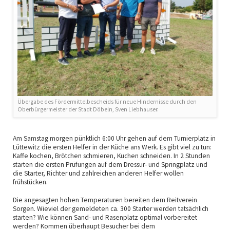
Übergabe des Fördermittelbescheids für neue Hindernisse durch den
Oberbürgermeister der Stadt Döbeln, Sven Liebhauser.
Am Samstag morgen pünktlich 6:00 Uhr gehen auf dem Turnierplatz in
Lüttewitz die ersten Helfer in der Küche ans Werk. Es gibt viel zu tun:
Kaffe kochen, Brötchen schmieren, Kuchen schneiden. In 2 Stunden
starten die ersten Prüfungen auf dem Dressur- und Springplatz und
die Starter, Richter und zahlreichen anderen Helfer wollen
frühstücken.
Die angesagten hohen Temperaturen bereiten dem Reitverein
Sorgen. Wieviel der gemeldeten ca. 300 Starter werden tatsächlich
starten? Wie können Sand- und Rasenplatz optimal vorbereitet
werden? Kommen überhaupt Besucher bei dem