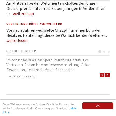
Am dritten Tag der Weltmeisterschaften der jungen
Dressurpferde hatten die Siebenjährigen in Verden ihren
er...
weiterlesen
VOM EIN-EURO-RÜPEL ZUM WM-PFERD
Vor neun Jahren wechselte Chagall für einen Euro den
Besitzer. Heute trägt derselbe Wallach bei den Weltmei...
weiterlesen
PFERDE UND REITER
Reiten ist mehr als ein Sport. Reiten ist Gefühl und
Vertrauen. Reiten ist eine Lebenseinstellung. Voller
Faszination, Leidenschaft und Sehnsucht.
– Verfasser unbekannt
NAVIGATION
SUCHE
QUICKLINKS
IMPRESSUM
Diese Webseite verwendet Cookies. Durch die Nutzung der
OK
ÜBERSPRINGEN
Webseite stimmen Sie der Verwendung von Cookies zu.
Mehr
© REITVEREIN LÜTTEWITZ E.V.
ROCKSOLID CONTAO THEMES & TEMPLATES
Infos