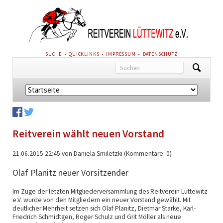
NAVIGATION
SUCHE
QUICKLINKS
IMPRESSUM
DATENSCHUTZ
ÜBERSPRINGEN
Navigation
überspringen
Reitverein wählt neuen Vorstand
21.06.2015 22:45
von Daniela Smiletzki (Kommentare: 0)
Olaf Planitz neuer Vorsitzender
Im Zuge der letzten Mitgliederversammlung des Reitverein Lüttewitz
e.V. wurde von den Mitgliedern ein neuer Vorstand gewählt. Mit
deutlicher Mehrheit setzen sich Olaf Planitz, Dietmar Starke, Karl-
Friedrich Schmidtgen, Roger Schulz und Grit Möller als neue