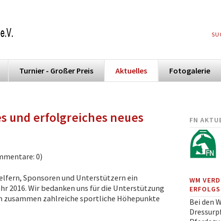
NA
SU
ÜB
Turnier - Großer Preis
Aktuelles
Fotogalerie
s und erfolgreiches neues
FN AKTU
mmentare: 0)
elfern, Sponsoren und Unterstützern ein
WM VERD
ahr 2016. Wir bedanken uns für die Unterstützung
ERFOLGS
en zusammen zahlreiche sportliche Höhepunkte
Bei den 
Dressurpf