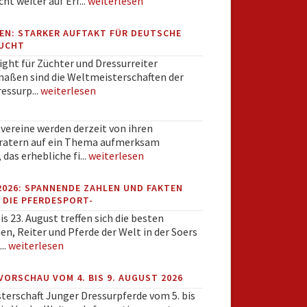
ht weiter auf Erf...
weiterlesen
EN: STARKER AUFTAKT FÜR DEUTSCHE
UCHT
ight für Züchter und Dressurreiter
maßen sind die Weltmeisterschaften der
essurp...
weiterlesen
tvereine werden derzeit von ihren
ratern auf ein Thema aufmerksam
das erhebliche fi...
weiterlesen
2026: SPANNENDE ZAHLEN UND FAKTEN
 DIE PFERDESPORT-
is 23. August treffen sich die besten
en, Reiter und Pferde der Welt in der Soers
..
weiterlesen
VORSCHAU VOM 4. BIS 9. AUGUST 2026
terschaft Junger Dressurpferde vom 5. bis