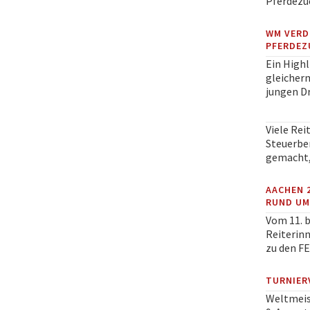
Pferdezuc
WM VERD
PFERDEZ
Ein Highl
gleicher
jungen Dr
Viele Rei
Steuerbe
gemacht, 
AACHEN 
RUND UM
Vom 11. b
Reiterinn
zu den FE.
TURNIER
Weltmeis