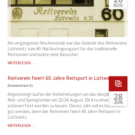
AUG
Am vergangenen Wochenende war das Gelände des Reitvereins
Lüttewitz zum 60. Mal Austragungsort für das traditionelle
Reitturnier und lockte viele Besucher.
UNTERHALTSAMER
WEITERLESEN …
PFERDESPORT
UND
Reitverein feiert 60 Jahre Reitsport in Lüttewitz
ORIENTALISCHES
FLAIR
(Kommentare: 0)
28
Angestrengt laufen die Vorbereitungen um das diesjährige
Reit- und Springturnier am 23/24. August 2014 zu einem
JUN
schönen Fest werden zu lassen. Dieses Jahr soll es besonders
gut werden, denn der Reitverein feiert 60 Jahre Reitsport in
Lüttewitz.
REITVEREIN
WEITERLESEN …
FEIERT