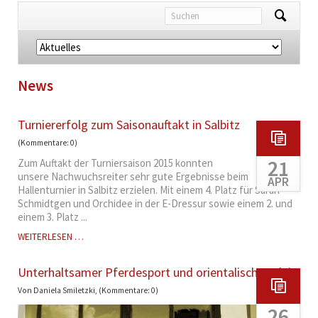
Navigation
überspringen
News
Turniererfolg zum Saisonauftakt in Salbitz
(Kommentare: 0)
21
Zum Auftakt der Turniersaison 2015 konnten
unsere Nachwuchsreiter sehr gute Ergebnisse beim
APR
Hallenturnier in Salbitz erzielen. Mit einem 4. Platz für Sarah
Schmidtgen und Orchidee in der E-Dressur sowie einem 2. und
einem 3. Platz ...
TURNIERERFOLG
WEITERLESEN …
ZUM
SAISONAUFTAKT
Unterhaltsamer Pferdesport und orientalisches Flair
IN
SALBITZ
Von Daniela Smiletzki, (Kommentare: 0)
26