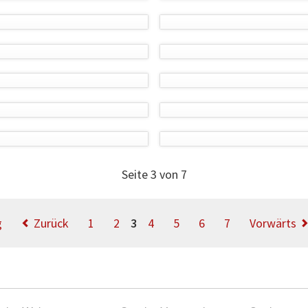
Seite 3 von 7
g
Zurück
1
2
3
4
5
6
7
Vorwärts