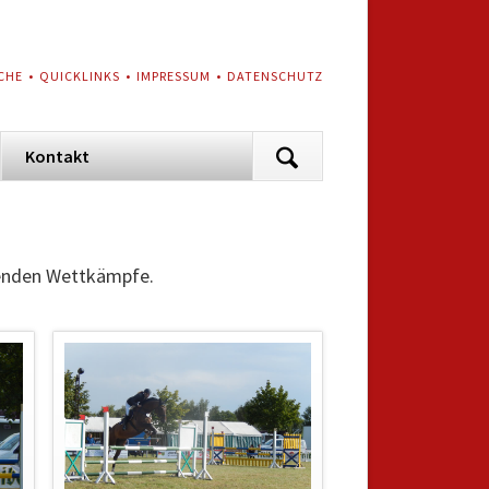
VIGATION
CHE
QUICKLINKS
IMPRESSUM
DATENSCHUTZ
ERSPRINGEN
Navigation
Kontakt
überspringen
nnenden Wettkämpfe.