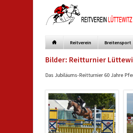
Reitverein
Breitensport
Navigation
Bilder: Reitturnier Lüttew
überspringen
Das Jubiläums-Reitturnier 60 Jahre Pf